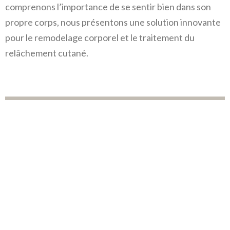
comprenons l’importance de se sentir bien dans son
propre corps, nous présentons une solution innovante
pour le remodelage corporel et le traitement du
relâchement cutané.
LE QUANTUMRF EST INDIQUÉ
POUR :
Le remodelage et le contour corporel
Le traitement du relâchement cutané
(flaccidité)
L’amélioration de l’apparence de l’abdomen,
des cuisses et des flancs