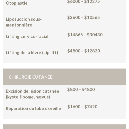
$6000 – $12275
Otoplastie
$3600 – $10565
Liposuccion sous-
mentonnière
$14865 – $30430
Lifting cervico-facial
$4800 – $12820
Lifting de la lèvre (Lip lift)
CHIRURGIE CUTANÉE
$800 – $4800
Excision de lésion cutanée
(kyste, lipome, nævus)
$1600 – $7420
Réparation du lobe d’oreille