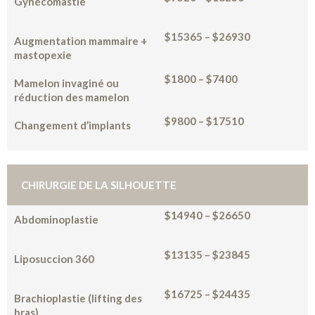
Gynécomastie
$15365 – $26930
Augmentation mammaire +
mastopexie
$1800 – $7400
Mamelon invaginé ou
réduction des mamelon
$9800 – $17510
Changement d’implants
CHIRURGIE DE LA SILHOUETTE
$14940 – $26650
Abdominoplastie
$13135 – $23845
Liposuccion 360
$16725 – $24435
Brachioplastie (lifting des
bras)