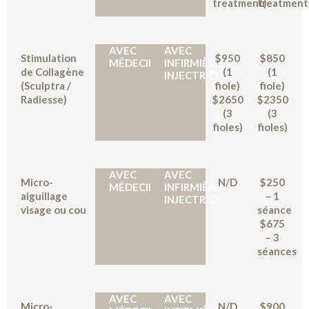
treatment)
treatment
AVEC
AVEC
Stimulation
$950
$850
MÉDECIN
INFIRMIÈRE
de Collagène
(1
(
1
INJECTRICE
(Sculptra /
fiole)
fiole
)
Radiesse)
$2650
$2350
(3
(3
fioles
)
fioles
)
AVEC
AVEC
Micro-
N/D
$250
MÉDECIN
INFIRMIÈRE
aiguillage
–
1
INJECTRICE
visage ou cou
séance
$675
– 3
séances
AVEC
AVEC
Micro-
N/D
$900