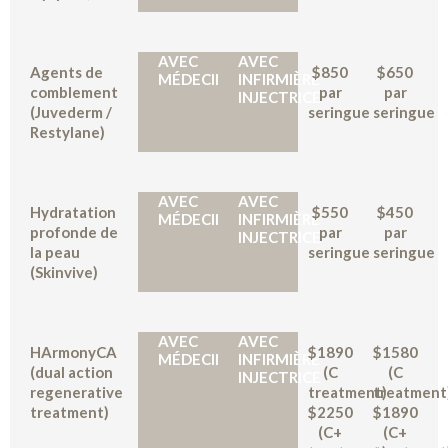
AVEC
AVEC
Agents de
$850
$650
MÉDECIN
INFIRMIÈRE
comblement
par
par
INJECTRICE
(Juvederm /
seringue
seringue
Restylane)
AVEC
AVEC
Hydratation
$550
$450
MÉDECIN
INFIRMIÈRE
profonde de
par
par
INJECTRICE
la peau
seringue
seringue
(Skinvive)
AVEC
AVEC
HArmonyCA
$1890
$1580
MÉDECIN
INFIRMIÈRE
(dual action
(C
(C
INJECTRICE
regenerative
treatment)
treatment
treatment)
$2250
$1890
(C+
(C+