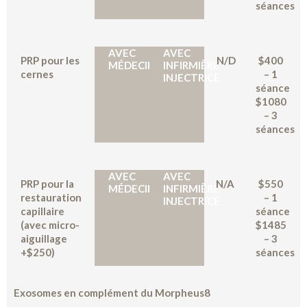
séances
AVEC
AVEC
PRP pour les
N/D
$400
MÉDECIN
INFIRMIÈRE
cernes
– 1
INJECTRICE
séance
$1080
– 3
séances
AVEC
AVEC
PRP pour la
N/A
$550
MÉDECIN
INFIRMIÈRE
restauration
– 1
INJECTRICE
capillaire
séance
(avec micro-
$1485
aiguillage
– 3
+$250)
séances
Exosomes en complément du Morpheus8