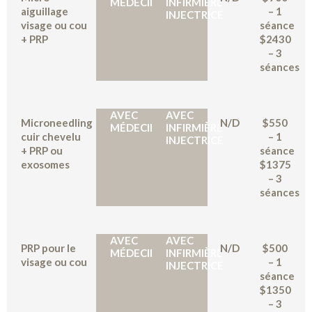
MÉDECIN
INFIRMIÈRE
aiguillage
– 1
INJECTRICE
visage ou cou
séance
+ PRP
$2430
– 3
séances
AVEC
AVEC
Microneedling
N/D
$550
MÉDECIN
INFIRMIÈRE
cuir chevelu
–
1
INJECTRICE
+ PRP ou
séance
exosomes
$1375
– 3
séances
AVEC
AVEC
PRP pour le
N/D
$500
MÉDECIN
INFIRMIÈRE
visage ou cou
– 1
INJECTRICE
séance
$1350
– 3