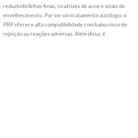
reduzindo linhas finas, cicatrizes de acne e sinais de
envelhecimento. Por ser um tratamento autólogo, o
PRP oferece alta compatibilidade com baixo risco de
rejeição ou reações adversas. Além disso, é
minimamente invasivo, pode ser realizado em clínica
sem necessidade de internação e proporciona
resultados naturais e progressivos.
DESTAQUES DO PRP
Estimula a produção natural de colágeno
Reduz linhas e cicatrizes
Utiliza o seu próprio sangue