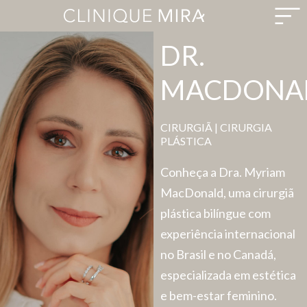
DR.
MACDONA
CIRURGIÃ | CIRURGIA
PLÁSTICA
Conheça a Dra. Myriam
MacDonald, uma cirurgiã
plástica bilíngue com
experiência internacional
no Brasil e no Canadá,
especializada em estética
e bem-estar feminino.