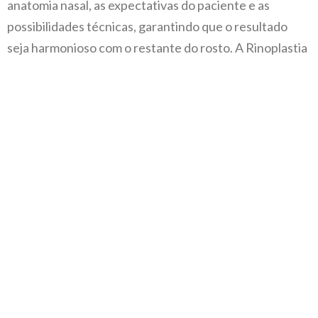
anatomia nasal, as expectativas do paciente e as
possibilidades técnicas, garantindo que o resultado
seja harmonioso com o restante do rosto. A Rinoplastia
é frequentemente procurada para corrigir assimetrias,
reduzir ou aumentar o tamanho do nariz, remover uma
giba dorsal (osso proeminente), refinar a ponta nasal,
corrigir um desvio de septo ou questões relacionadas a
traumas, e até mesmo para melhorar a autoestima do
paciente.
Além dos benefícios estéticos, a Rinoplastia pode ser
fundamental para restaurar a função respiratória, pois
alterações estruturais podem obstruir o fluxo de ar.
Assim, o procedimento pode ser indicado para corrigir
um desvio de septo, colapso da válvula nasal ou outras