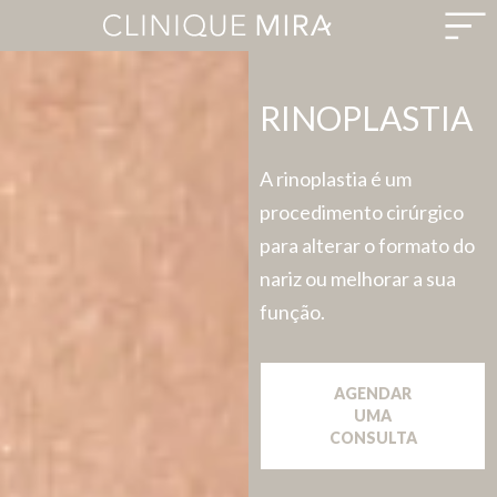
RINOPLASTIA
A rinoplastia é um
procedimento cirúrgico
para alterar o formato do
nariz ou melhorar a sua
função.
AGENDAR
UMA
CONSULTA