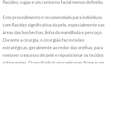
flacidez, rugas e um contorno facial menos definido.
Este procedimento é recomendado para indivíduos
com flacidez significativa da pele, especialmente nas
áreas das bochechas, linha da mandíbula e pescoço.
Durante a cirurgia, o cirurgião faz incisões
estratégicas, geralmente ao redor das orelhas, para
remover o excesso de pele e reposicionar os tecidos
subjacentes. O resultado é uma pele mais firme e um
contorno facial mais harmonioso.
Além de melhorar a aparência da pele, o Lifting Facial
pode ajudar a suavizar os sulcos nasolabiais (linhas que
vão do nariz aos cantos da boca) e redefinir a linha da
mandíbula. É importante notar que, embora o Lifting