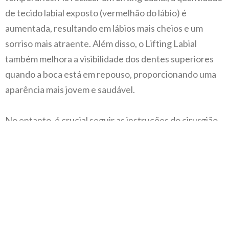
de tecido labial exposto (vermelhão do lábio) é
aumentada, resultando em lábios mais cheios e um
sorriso mais atraente. Além disso, o Lifting Labial
também melhora a visibilidade dos dentes superiores
quando a boca está em repouso, proporcionando uma
aparência mais jovem e saudável.
No entanto, é crucial seguir as instruções do cirurgião
para garantir uma cicatrização adequada e resultados
satisfatórios. Portanto, se você está considerando um
Lifting Labial, é essencial consultar um cirurgião
plástico qualificado para discutir suas expectativas e
determinar a melhor abordagem para o seu caso.